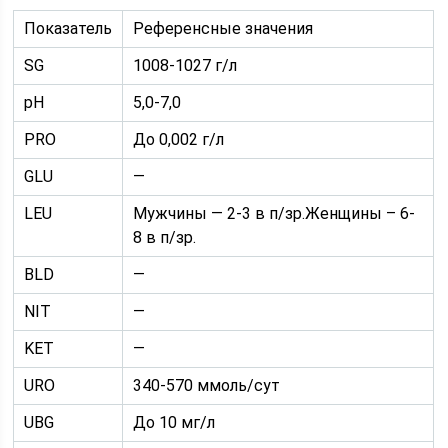
Показатель
Референсные значения
SG
1008-1027 г/л
рН
5,0-7,0
PRO
До 0,002 г/л
GLU
—
LEU
Мужчины — 2-3 в п/зр.Женщины – 6-
8 в п/зр.
BLD
—
NIT
—
KET
—
URO
340-570 ммоль/сут
UBG
До 10 мг/л