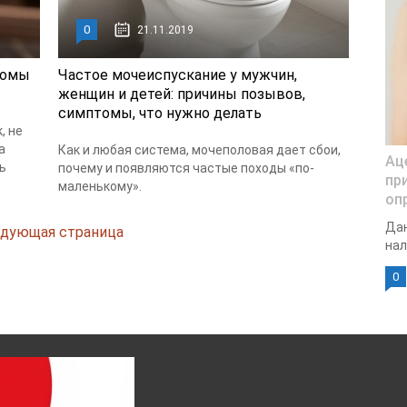
0
21.11.2019
томы
Частое мочеиспускание у мужчин,
женщин и детей: причины позывов,
симптомы, что нужно делать
, не
а
Как и любая система, мочеполовая дает сбои,
Ац
ь
почему и появляются частые походы «по-
пр
маленькому».
оп
Дан
дующая страница
нал
0