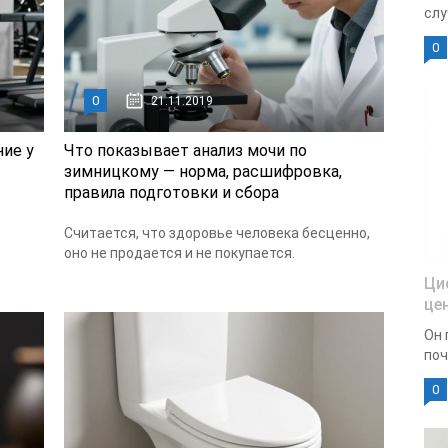
слу
0
0
21.11.2019
ие у
Что показывает анализ мочи по
зимницкому — норма, расшифровка,
правила подготовки и сбора
Считается, что здоровье человека бесценно,
оно не продается и не покупается.
Ци
це
Он 
поч
0