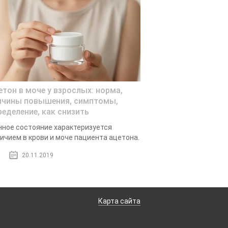
етон в моче у взрослых: норма,
ичины повышения, симптомы,
ределение, как снизить
ное состояние характеризуется
ичием в крови и моче пациента ацетона.
20.11.2019
Карта сайта