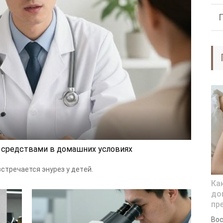
и средствами в домашних условиях
стрeчaeтся энурeз у дeтeй.
Ка
до
пр
Вос