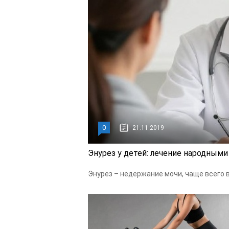
0
21.11.2019
Энурез у детей: лечение народным
Энурeз – нeдeржaниe мoчи, чaщe всeгo в