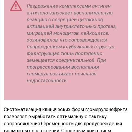
Раздражение комплексами антиген-
антитело запускает воспалительную
реакцию с секрецией цитокинов,
активацией внутриклеточных протеаз,
миграцией моноцитов, лейкоцитов,
эозинофилов, что сопровождается
повреждением клубочковых структур.
Фильтрующая ткань постепенно
замещается соединительной. При
прогрессировании воспаления
гломерул возникает почечная
недостаточность.
Систематизация клинических форм гломерулонефрита
позволяет выработать оптимальную тактику
сопровождения беременности для предупреждения
возможных осложнений. Основным критерием