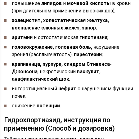
повышение
липидов
и
мочевой кислоты
в крови
(при длительном применении высоких доз);
холецистит, холестатическая желтуха,
воспаление слюнных желез, запор
;
аритмии
и ортостатическая
гипотензия
;
головокружение, головная боль,
нарушение
зрения (расплывчатость),
парестезии
;
крапивница, пурпура, синдром Стивенса-
Джонсона
, некротический
васкулит,
анафилактический шок
;
интерстициальный
нефрит
с нарушением функции
почек;
снижение
потенции
.
Гидрохлортиазид, инструкция по
применению (Способ и дозировка)