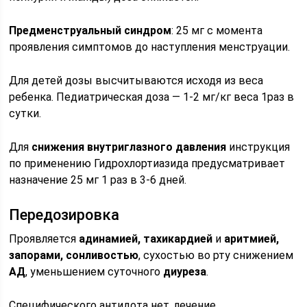
Предменструальный синдром
: 25 мг с момента
проявления симптомов до наступления менструации.
Для детей дозы высчитываются исходя из веса
ребенка. Педиатрическая доза — 1-2 мг/кг веса 1раз в
сутки.
Для
снижения внутриглазного давления
инструкция
по применению Гидрохлортиазида предусматривает
назначение 25 мг 1 раз в 3-6 дней.
Передозировка
Проявляется
адинамией, тахикардией
и
аритмией,
запорами, сонливостью
, сухостью во рту снижением
АД
, уменьшением суточного
диуреза
.
Специфического антидота нет, лечение