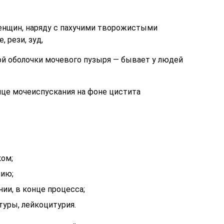
нщин, наряду с пахучими творожистыми
 рези, зуд,
ой оболочки мочевого пузыря — бывает у людей
онце мочеиспускания на фоне цистита
ком;
нию;
ии, в конце процесса;
уры, лейкоцитурия.