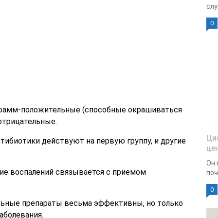
слу
0
Грамм-положительные (способные окрашиваться
отрицательные.
Ци
нтибиотики действуют на первую группу, и другие
це
Он 
ие воспалений связывается с приемом
поч
0
льные препараты весьма эффективны, но только
аболевания.