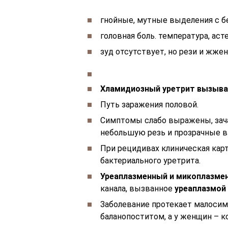
гнойные, мутные выделения с б
головная боль. температура, асте
зуд отсутствует, но рези и жже
Хламидиозный уретрит вызыва
Путь заражения половой.
Симптомы слабо выражены, зач
небольшую резь и прозрачные в
При рецидивах клиническая кар
бактериального уретрита.
Уреаплазменный и микоплазме
канала, вызванное
уреаплазмой
Заболевание протекает малосим
баланопоститом, а у женщин – 