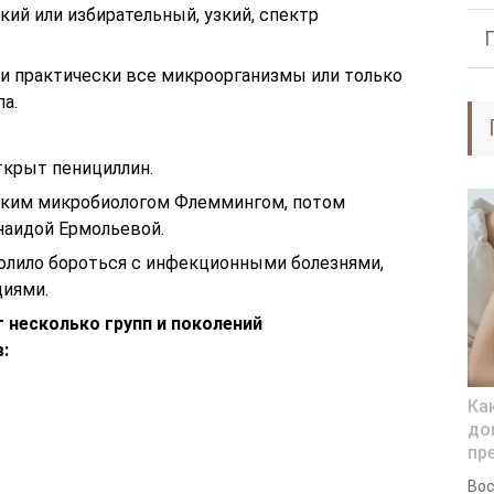
ий или избирательный, узкий, спектр
ли практически все микроорганизмы или только
а.
ткрыт пенициллин.
ским микробиологом Флеммингом, потом
наидой Ермольевой.
олило бороться с инфекционными болезнями,
иями.
 несколько групп и поколений
:
Ка
до
пр
Вос