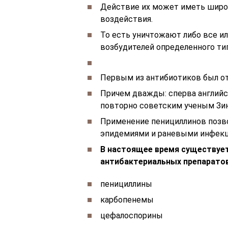
Действие их может иметь широк
воздействия.
То есть уничтожают либо все и
возбудителей определенного тип
Первым из антибиотиков был о
Причем дважды: сперва англий
повторно советским ученым Зи
Применение пенициллинов позв
эпидемиями и раневыми инфекц
В настоящее время существует
антибактериальных препаратов
пенициллины
карбопенемы
цефалоспорины