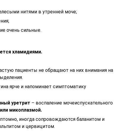
елесыми нитями в утренней моче;
ния;
ние очень сильные.
ется хламидиями.
астую пациенты не обращают на них внимания на
ыделения.
тина ярче и напоминает симптоматику
нный уретрит
– воспаление мочеиспускательного
 или микоплазмой.
птомно, иногда сопровождаются баланитом и
кольпитом и цервицитом.