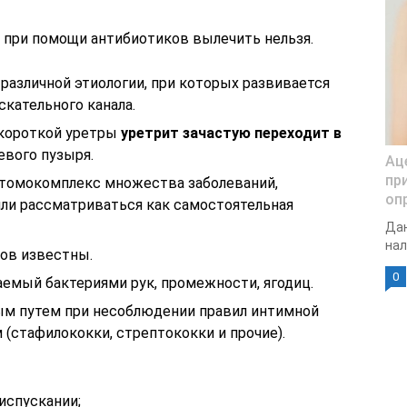
 при помощи антибиотиков вылечить нельзя.
 различной этиологии, при которых развивается
кательного канала.
 короткой уретры
уретрит зачастую переходит в
евого пузыря.
Ац
пр
птомокомплекс множества заболеваний,
оп
ли рассматриваться как самостоятельная
Дан
нал
ов известны.
0
емый бактериями рук, промежности, ягодиц.
ым путем при несоблюдении правил интимной
 (стафилококки, стрептококки и прочие).
испускании;