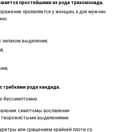
ывается простейшими из рода трихомонада.
оражение проявляется у женщин, а для мужчин
мно.
с запахом выделения;
й;
нии;
с грибками рода кандида.
го бессимптомно.
вления: симптомы воспаления
с творожистыми выделениями.
уретры или сращением крайней плоти со