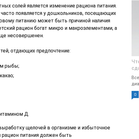
ных солей является изменение рациона питания.
 часто появляется у дошкольников, посещающих
новому питанию может быть причиной наличия
етский рацион богат микро и макроэлементами, а
еще несовершенен.
етей, отдающих предпочтение:
Чт
м рыбы;
сд
какао;
Все
диа
0
итамином Д.
выработку щелочей в организме и избыточное
й рацион питания должен быть