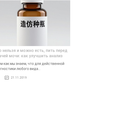
о нельзя и можно есть, пить перед
ачей мочи: как улучшить анализ
м как мы знаем, что для действенной
гностики любого вида...
21.11.2019