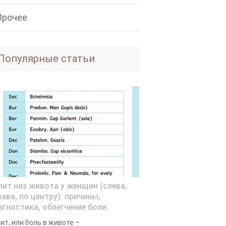
Прочее
Популярные статьи
лит низ живота у женщин (слева,
ава, по центру): причины,
агностика, облегчение боли
ит, или боль в животе –