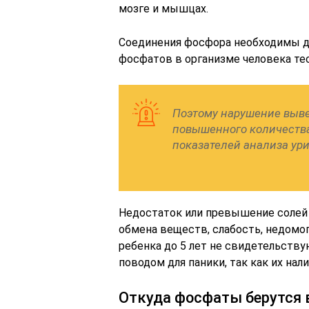
мозге и мышцах.
Соединения фосфора необходимы дл
фосфатов в организме человека те
Поэтому нарушение выве
повышенного количества
показателей анализа ур
Недостаток или превышение солей
обмена веществ, слабость, недомог
ребенка до 5 лет не свидетельству
поводом для паники, так как их на
Откуда фосфаты берутся 