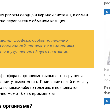
рас
0
я работы сердца и нервной системы, а обмен
сно переплетен с обменом кальция.
дения фосфора, особенно наличие
 соединений, приводит к изменениям
ины и ухудшению общего состояния.
Ке
пр
 фосфора в организме вызывают нарушение
ле
ание, утомляемость. Появление солей в моче у
ют о каких-либо патологиях и не являются
Кет
фил
личие может быть временным.
0
в организме?