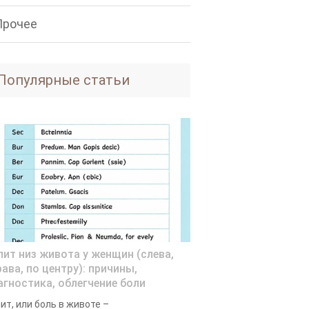
Прочее
Популярные статьи
лит низ живота у женщин (слева,
ава, по центру): причины,
агностика, облегчение боли
ит, или боль в животе –