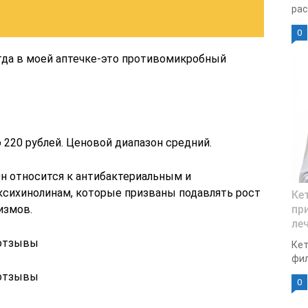
рас
0
гда в моей аптечке-это противомикробный
 220 рублей. Ценовой диапазон средний.
Он относится к антибактериальным и
сихинолинам, которые призваны подавлять рост
Ке
измов.
пр
ле
 отзывы
Кет
фил
 отзывы
0