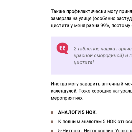
Также профилактически могу принят
замерзла на улице (особенно застуд
цистита у меня равна 99%, поэтому 
2 таблетки, чашка горяч
красной смородиной) и 
цистита!
Иногда могу заварить аптечный мо
календулой. Тоже хорошие натура
мероприятиях.
АНАЛОГИ 5 НОК.
К полным аналогам 5 НОК относ
5-Нитрокс, Нитроксолин, Уроксо