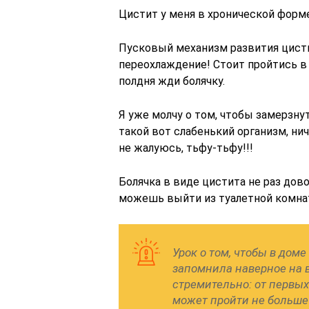
Цистит у меня в хронической форме
Пусковый механизм развития цисти
переохлаждение! Стоит пройтись в 
полдня жди болячку.
Я уже молчу о том, чтобы замерзну
такой вот слабенький организм, ни
не жалуюсь, тьфу-тьфу!!!
Болячка в виде цистита не раз дово
можешь выйти из туалетной комнат
Урок о том, чтобы в доме
запомнила наверное на в
стремительно: от первы
может пройти не больше 