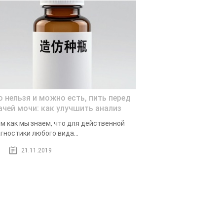
о нельзя и можно есть, пить перед
ачей мочи: как улучшить анализ
м как мы знаем, что для действенной
гностики любого вида...
21.11.2019