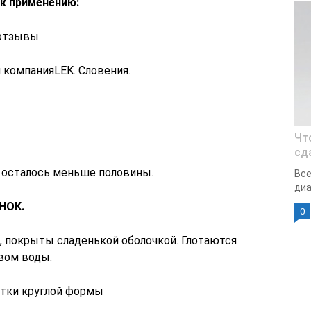
 к применению:
 отзывы
компанияLEK. Словения.
Чт
сд
е осталось меньше половины.
Все
диа
 НОК.
0
, покрыты сладенькой оболочкой. Глотаются
вом воды.
тки круглой формы