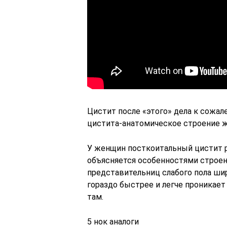
Цистит после «этого» дела к сожал
цистита-анатомическое строение ж
У женщин посткоитальный цистит р
объясняется особенностями строе
представительниц слабого пола шир
гораздо быстрее и легче проникае
там.
5 нок аналоги