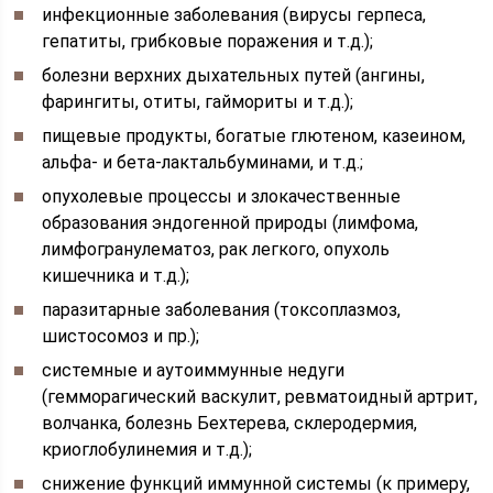
инфекционные заболевания (вирусы герпеса,
гепатиты, грибковые поражения и т.д.);
болезни верхних дыхательных путей (ангины,
фарингиты, отиты, гаймориты и т.д.);
пищевые продукты, богатые глютеном, казеином,
альфа- и бета-лактальбуминами, и т.д.;
опухолевые процессы и злокачественные
образования эндогенной природы (лимфома,
лимфогранулематоз, рак легкого, опухоль
кишечника и т.д.);
паразитарные заболевания (токсоплазмоз,
шистосомоз и пр.);
системные и аутоиммунные недуги
(гемморагический васкулит, ревматоидный артрит,
волчанка, болезнь Бехтерева, склеродермия,
криоглобулинемия и т.д.);
снижение функций иммунной системы (к примеру,