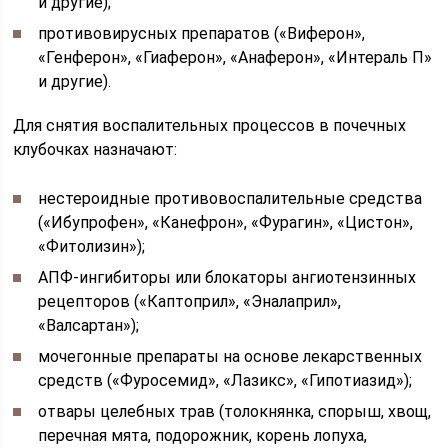
и другие);
противовирусных препаратов («Виферон»,
«Генферон», «Гиаферон», «Анаферон», «Интераль П»
и другие).
Для снятия воспалительных процессов в почечных
клубочках назначают:
нестероидные противовоспалительные средства
(«Ибупрофен», «Канефрон», «Фурагин», «Цистон»,
«Фитолизин»);
АПФ-ингибиторы или блокаторы ангиотензинных
рецепторов («Каптоприл», «Эналаприл»,
«Валсартан»);
мочегонные препараты на основе лекарственных
средств («Фуросемид», «Лазикс», «Гипотиазид»);
отвары целебных трав (толокнянка, спорыш, хвощ,
перечная мята, подорожник, корень лопуха,