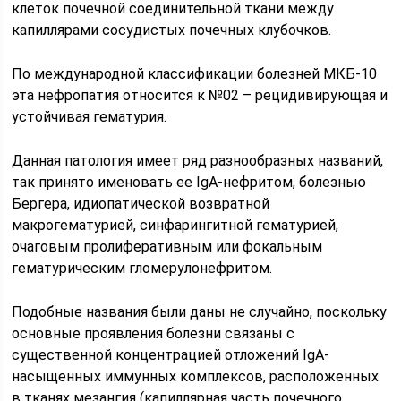
клеток почечной соединительной ткани между
капиллярами сосудистых почечных клубочков.
По международной классификации болезней МКБ-10
эта нефропатия относится к №02 – рецидивирующая и
устойчивая гематурия.
Данная патология имеет ряд разнообразных названий,
так принято именовать ее IgA-нефритом, болезнью
Бергера, идиопатической возвратной
макрогематурией, синфарингитной гематурией,
очаговым пролиферативным или фокальным
гематурическим гломерулонефритом.
Подобные названия были даны не случайно, поскольку
основные проявления болезни связаны с
существенной концентрацией отложений IgA-
насыщенных иммунных комплексов, расположенных
в тканях мезангия (капиллярная часть почечного