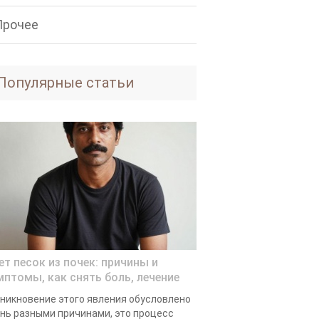
Прочее
Популярные статьи
ет песок из почек: причины и
мптомы, как снять боль, лечение
никновение этого явления обусловлено
нь разными причинами, это процесс