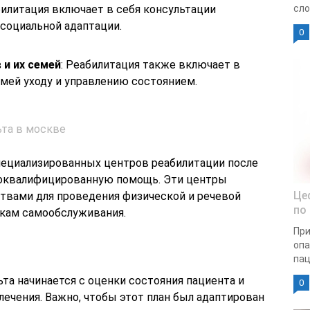
билитация включает в себя консультации
сло
осоциальной адаптации.
0
 и их семей
: Реабилитация также включает в
емей уходу и управлению состоянием.
ьта в москве
пециализированных центров реабилитации после
оквалифицированную помощь. Эти центры
Це
вами для проведения физической и речевой
по
ыкам самообслуживания.
При
опа
пац
та начинается с оценки состояния пациента и
0
лечения. Важно, чтобы этот план был адаптирован