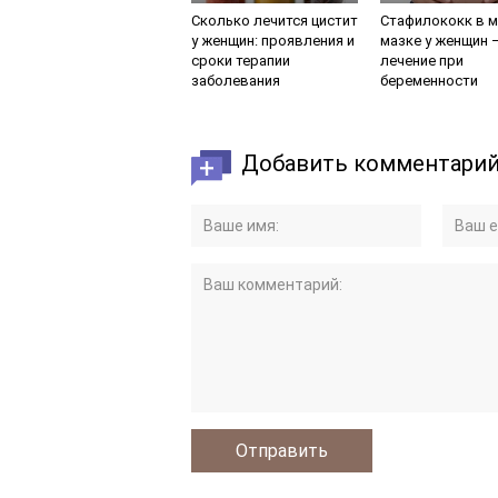
Сколько лечится цистит
Стафилококк в м
у женщин: проявления и
мазке у женщин 
сроки терапии
лечение при
заболевания
беременности
Добавить комментари