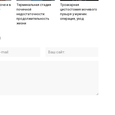
оче и в
Терминальная стадия
Троакарная
–
почечной
цистостомия мочевого
недостаточности:
пузыря у мужчин:
продолжительность
операция, уход
жизни
й